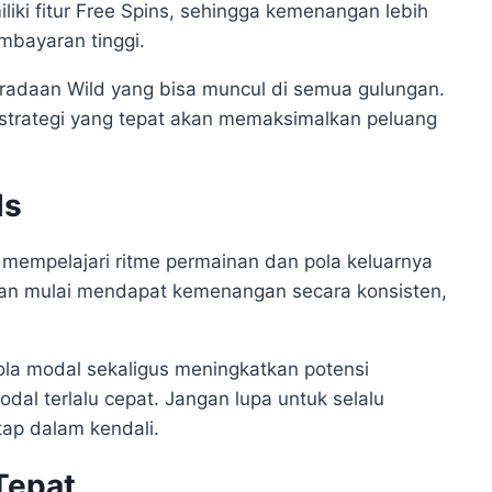
iliki fitur Free Spins, sehingga kemenangan lebih
mbayaran tinggi.
adaan Wild yang bisa muncul di semua gulungan.
strategi yang tepat akan memaksimalkan peluang
ls
 mempelajari ritme permainan dan pola keluarnya
an mulai mendapat kemenangan secara konsisten,
lola modal sekaligus meningkatkan potensi
dal terlalu cepat. Jangan lupa untuk selalu
ap dalam kendali.
Tepat