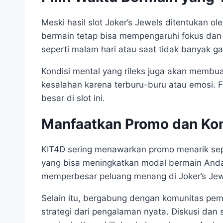
Meski hasil slot Joker’s Jewels ditentukan
bermain tetap bisa mempengaruhi fokus dan
seperti malam hari atau saat tidak banyak 
Kondisi mental yang rileks juga akan membua
kesalahan karena terburu-buru atau emosi. 
besar di slot ini.
Manfaatkan Promo dan Ko
KIT4D sering menawarkan promo menarik sepe
yang bisa meningkatkan modal bermain Anda
memperbesar peluang menang di Joker’s Jew
Selain itu, bergabung dengan komunitas pem
strategi dari pengalaman nyata. Diskusi dan 