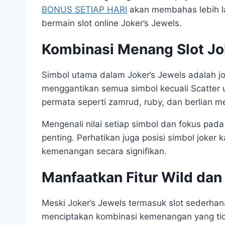
BONUS SETIAP HARI
akan membahas lebih la
bermain slot online Joker’s Jewels.
Kombinasi Menang Slot Jo
Simbol utama dalam Joker’s Jewels adalah jo
menggantikan semua simbol kecuali Scatte
permata seperti zamrud, ruby, dan berlian m
Mengenali nilai setiap simbol dan fokus pad
penting. Perhatikan juga posisi simbol joke
kemenangan secara signifikan.
Manfaatkan Fitur Wild dan
Meski Joker’s Jewels termasuk slot sederha
menciptakan kombinasi kemenangan yang tid