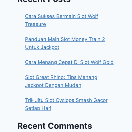
Cara Sukses Bermain Slot Wolf
Treasure
Panduan Main Slot Money Train 2
Untuk Jackpot
Cara Menang Cepat Di Slot Wolf Gold
Slot Great Rhino: Tips Menang
Jackpot Dengan Mudah
Trik Jitu Slot Cyclops Smash Gacor
Setiap Hari
Recent Comments