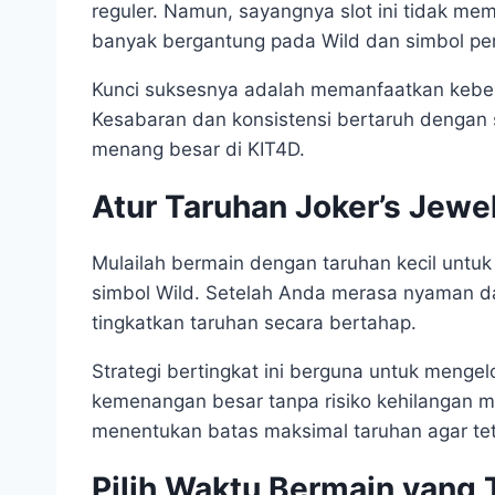
reguler. Namun, sayangnya slot ini tidak mem
banyak bergantung pada Wild dan simbol pe
Kunci suksesnya adalah memanfaatkan keber
Kesabaran dan konsistensi bertaruh dengan 
menang besar di KIT4D.
Atur Taruhan Joker’s Jewe
Mulailah bermain dengan taruhan kecil untuk
simbol Wild. Setelah Anda merasa nyaman d
tingkatkan taruhan secara bertahap.
Strategi bertingkat ini berguna untuk menge
kemenangan besar tanpa risiko kehilangan mo
menentukan batas maksimal taruhan agar tet
Pilih Waktu Bermain yang 