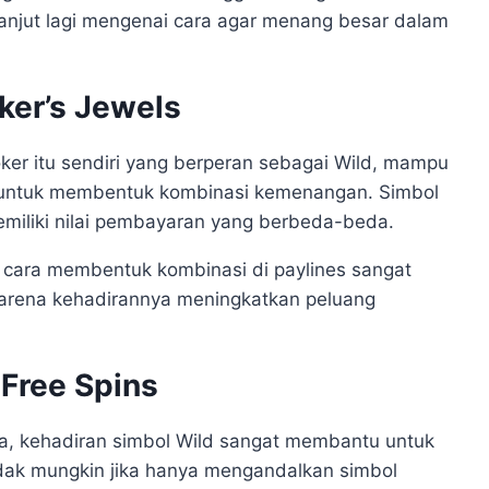
njut lagi mengenai cara agar menang besar dalam
ker’s Jewels
ker itu sendiri yang berperan sebagai Wild, mampu
r untuk membentuk kombinasi kemenangan. Simbol
emiliki nilai pembayaran yang berbeda-beda.
a cara membentuk kombinasi di paylines sangat
r karena kehadirannya meningkatkan peluang
 Free Spins
na, kehadiran simbol Wild sangat membantu untuk
ak mungkin jika hanya mengandalkan simbol