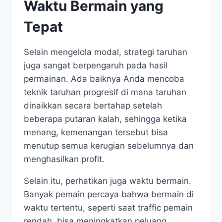
Waktu Bermain yang
Tepat
Selain mengelola modal, strategi taruhan
juga sangat berpengaruh pada hasil
permainan. Ada baiknya Anda mencoba
teknik taruhan progresif di mana taruhan
dinaikkan secara bertahap setelah
beberapa putaran kalah, sehingga ketika
menang, kemenangan tersebut bisa
menutup semua kerugian sebelumnya dan
menghasilkan profit.
Selain itu, perhatikan juga waktu bermain.
Banyak pemain percaya bahwa bermain di
waktu tertentu, seperti saat traffic pemain
rendah, bisa meningkatkan peluang