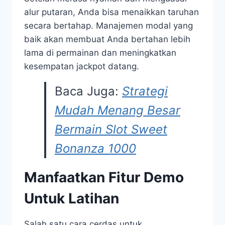
alur putaran, Anda bisa menaikkan taruhan
secara bertahap. Manajemen modal yang
baik akan membuat Anda bertahan lebih
lama di permainan dan meningkatkan
kesempatan jackpot datang.
Baca Juga:
Strategi
Mudah Menang Besar
Bermain Slot Sweet
Bonanza 1000
Manfaatkan Fitur Demo
Untuk Latihan
Salah satu cara cerdas untuk