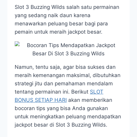
Slot 3 Buzzing Wilds salah satu permainan
yang sedang naik daun karena
menawarkan peluang besar bagi para
pemain untuk meraih jackpot besar.
Namun, tentu saja, agar bisa sukses dan
meraih kemenangan maksimal, dibutuhkan
strategi jitu dan pemahaman mendalam
tentang permainan ini. Berikut
SLOT
BONUS SETIAP HARI
akan memberikan
bocoran tips yang bisa Anda gunakan
untuk meningkatkan peluang mendapatkan
jackpot besar di Slot 3 Buzzing Wilds.