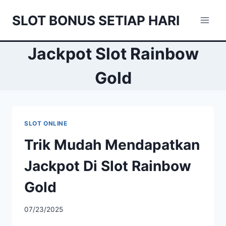
Skip
SLOT BONUS SETIAP HARI
to
content
Jackpot Slot Rainbow
Gold
SLOT ONLINE
Trik Mudah Mendapatkan
Jackpot Di Slot Rainbow
Gold
07/23/2025