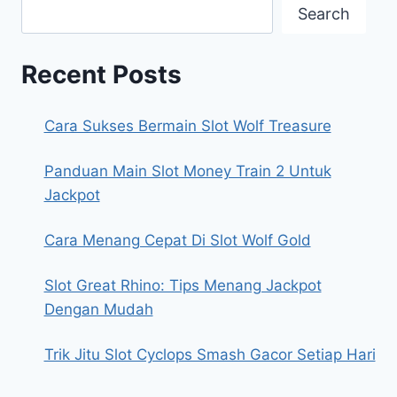
Search
Recent Posts
Cara Sukses Bermain Slot Wolf Treasure
Panduan Main Slot Money Train 2 Untuk
Jackpot
Cara Menang Cepat Di Slot Wolf Gold
Slot Great Rhino: Tips Menang Jackpot
Dengan Mudah
Trik Jitu Slot Cyclops Smash Gacor Setiap Hari