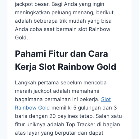
jackpot besar. Bagi Anda yang ingin
meningkatkan peluang menang, berikut
adalah beberapa trik mudah yang bisa
Anda coba saat bermain slot Rainbow
Gold.
Pahami Fitur dan Cara
Kerja Slot Rainbow Gold
Langkah pertama sebelum mencoba
meraih jackpot adalah memahami
bagaimana permainan ini bekerja.
Slot
Rainbow Gold
memiliki 5 gulungan dan 3
baris dengan 20 paylines tetap. Salah satu
fitur uniknya adalah Top Tracker di bagian
atas layar yang berputar dan dapat