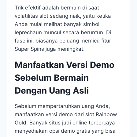
Trik efektif adalah bermain di saat
volatilitas slot sedang naik, yaitu ketika
Anda mulai melihat banyak simbol
leprechaun muncul secara beruntun. Di
fase ini, biasanya peluang memicu fitur
Super Spins juga meningkat.
Manfaatkan Versi Demo
Sebelum Bermain
Dengan Uang Asli
Sebelum mempertaruhkan uang Anda,
manfaatkan versi demo dari slot Rainbow
Gold. Banyak situs judi online terpercaya
menyediakan opsi demo gratis yang bisa