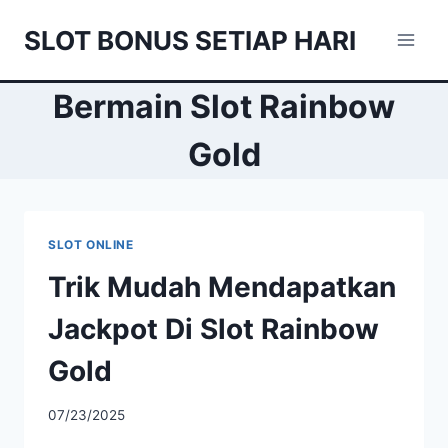
Skip
SLOT BONUS SETIAP HARI
to
content
Bermain Slot Rainbow
Gold
SLOT ONLINE
Trik Mudah Mendapatkan
Jackpot Di Slot Rainbow
Gold
07/23/2025