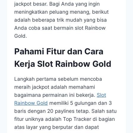
jackpot besar. Bagi Anda yang ingin
meningkatkan peluang menang, berikut
adalah beberapa trik mudah yang bisa
Anda coba saat bermain slot Rainbow
Gold.
Pahami Fitur dan Cara
Kerja Slot Rainbow Gold
Langkah pertama sebelum mencoba
meraih jackpot adalah memahami
bagaimana permainan ini bekerja.
Slot
Rainbow Gold
memiliki 5 gulungan dan 3
baris dengan 20 paylines tetap. Salah satu
fitur uniknya adalah Top Tracker di bagian
atas layar yang berputar dan dapat