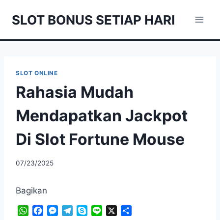
Skip
SLOT BONUS SETIAP HARI
to
content
SLOT ONLINE
Rahasia Mudah
Mendapatkan Jackpot
Di Slot Fortune Mouse
07/23/2025
Bagikan
W
F
M
T
S
L
X
S