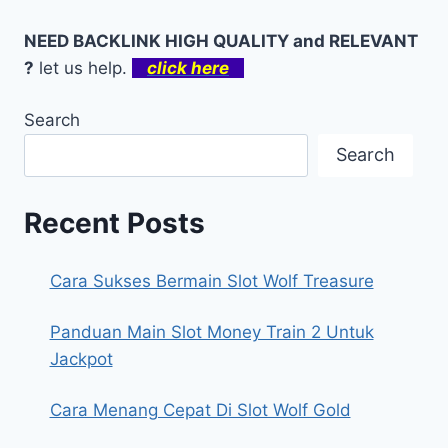
NEED BACKLINK HIGH QUALITY and RELEVANT
?
let us help.
click here
Search
Search
Recent Posts
Cara Sukses Bermain Slot Wolf Treasure
Panduan Main Slot Money Train 2 Untuk
Jackpot
Cara Menang Cepat Di Slot Wolf Gold