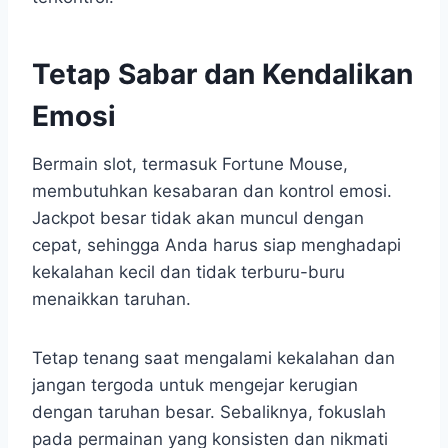
Tetap Sabar dan Kendalikan
Emosi
Bermain slot, termasuk Fortune Mouse,
membutuhkan kesabaran dan kontrol emosi.
Jackpot besar tidak akan muncul dengan
cepat, sehingga Anda harus siap menghadapi
kekalahan kecil dan tidak terburu-buru
menaikkan taruhan.
Tetap tenang saat mengalami kekalahan dan
jangan tergoda untuk mengejar kerugian
dengan taruhan besar. Sebaliknya, fokuslah
pada permainan yang konsisten dan nikmati