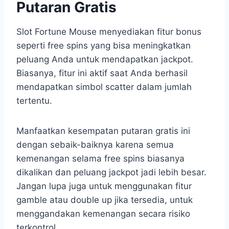
Putaran Gratis
Slot Fortune Mouse menyediakan fitur bonus
seperti free spins yang bisa meningkatkan
peluang Anda untuk mendapatkan jackpot.
Biasanya, fitur ini aktif saat Anda berhasil
mendapatkan simbol scatter dalam jumlah
tertentu.
Manfaatkan kesempatan putaran gratis ini
dengan sebaik-baiknya karena semua
kemenangan selama free spins biasanya
dikalikan dan peluang jackpot jadi lebih besar.
Jangan lupa juga untuk menggunakan fitur
gamble atau double up jika tersedia, untuk
menggandakan kemenangan secara risiko
terkontrol.