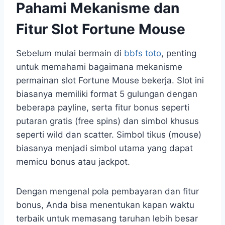
Pahami Mekanisme dan
Fitur Slot Fortune Mouse
Sebelum mulai bermain di
bbfs toto
, penting
untuk memahami bagaimana mekanisme
permainan slot Fortune Mouse bekerja. Slot ini
biasanya memiliki format 5 gulungan dengan
beberapa payline, serta fitur bonus seperti
putaran gratis (free spins) dan simbol khusus
seperti wild dan scatter. Simbol tikus (mouse)
biasanya menjadi simbol utama yang dapat
memicu bonus atau jackpot.
Dengan mengenal pola pembayaran dan fitur
bonus, Anda bisa menentukan kapan waktu
terbaik untuk memasang taruhan lebih besar